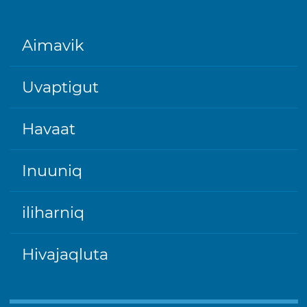
FOOTER
Aimavik
Uvaptigut
Havaat
Inuuniq
iliharniq
Hivajaqluta