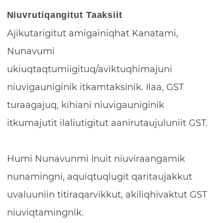
Niuvrutiqangitut Taaksiit
Ajikutarigitut amigainiqhat Kanatami,
Nunavumi
ukiuqtaqtumiigituq/aviktuqhimajuni
niuvigauniginik itkamtaksinik. Ilaa, GST
turaagajuq, kihiani niuvigauniginik
itkumajutit ilaliutigitut aanirutaujuluniit GST.
Humi Nunavunmi Inuit niuviraangamik
nunamingni, aquiqtuqlugit qaritaujakkut
uvaluuniin titiraqarvikkut, akiliqhivaktut GST
niuviqtamingnik.