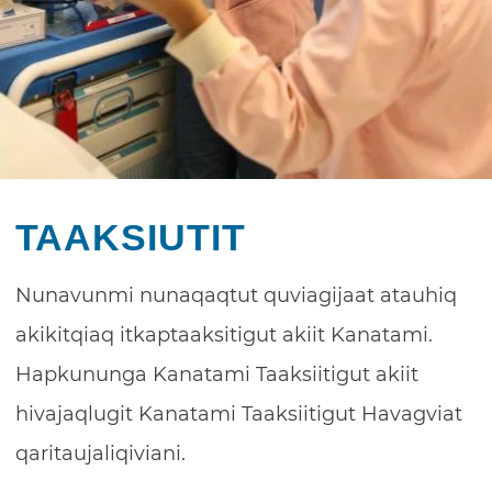
TAAKSIUTIT
TAAKSIUTIT
Nunavunmi nunaqaqtut quviagijaat atauhiq
akikitqiaq itkaptaaksitigut akiit Kanatami.
Hapkununga Kanatami Taaksiitigut akiit
hivajaqlugit Kanatami Taaksiitigut Havagviat
qaritaujaliqiviani.