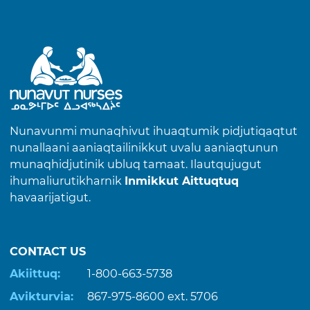
Nunavunmi munaqhivut ihuaqtumik pidjutiqaqtut
nunallaani aaniaqtailinikkut uvalu aaniaqtunun
munaqhidjutinik ubluq tamaat. Ilautqujugut
ihumaliurutikharnik
Inmikkut Aittuqtuq
havaarijatigut.
CONTACT US
Akiittuq:
1-800-663-5738
Avikturvia:
867-975-8600
ext. 5706